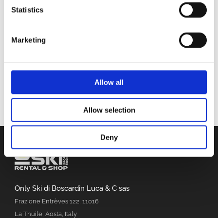
Il servizio copre tutta l’area del Monte
Statistics
Bianco, ma arriva anche fino alla città di
Aosta e dintorni. Per maggiori informazioni,
prenotazioni e pacchetti personalizzati
Marketing
contattaci telefonicamente o via mail.
Allow all
Allow selection
Deny
Only Ski di Boscardin Luca & C sas
Frazione Entrèves 122, 11016
La Thuile, Aosta, Italy